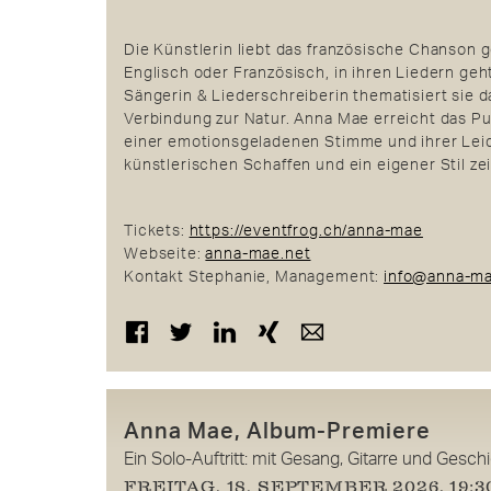
Die Künstlerin liebt das französische Chanson 
Englisch oder Französisch, in ihren Liedern geh
Sängerin & Liederschreiberin thematisiert sie 
Verbindung zur Natur. Anna Mae erreicht das Pu
einer emotionsgeladenen Stimme und ihrer Leiden
künstlerischen Schaffen und ein eigener Stil z
Tickets:
https://eventfrog.ch/anna-mae
Webseite:
anna-mae.net
Kontakt Stephanie, Management:
info@anna-ma
Facebook
Twitter
LinkedIn
Xing
Mail
Anna Mae, Album-Premiere
Ein Solo-Auftritt: mit Gesang, Gitarre und Gesch
FREITAG, 18. SEPTEMBER 2026, 19: