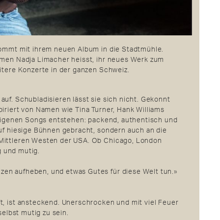
kommt mit ihrem neuen Album in die Stadtmühle.
amen Nadja Limacher heisst, ihr neues Werk zum
eitere Konzerte in der ganzen Schweiz.
uf. Schubladisieren lässt sie sich nicht. Gekonnt
iriert von Namen wie Tina Turner, Hank Williams
z eigenen Songs entstehen: packend, authentisch und
auf hiesige Bühnen gebracht, sondern auch an die
 Mittleren Westen der USA. Ob Chicago, London
ig und mutig.
en aufheben, und etwas Gutes für diese Welt tun.»
t, ist ansteckend. Unerschrocken und mit viel Feuer
selbst mutig zu sein.