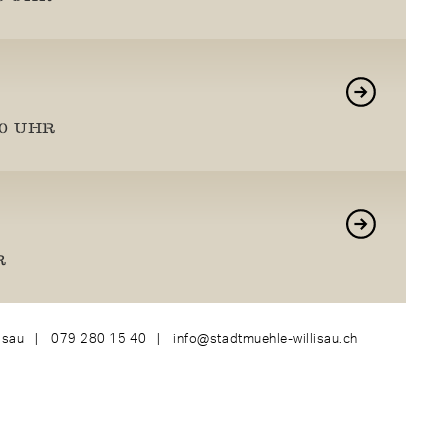
20 UHR
R
isau
079 280 15 40
info@stadtmuehle-willisau.ch